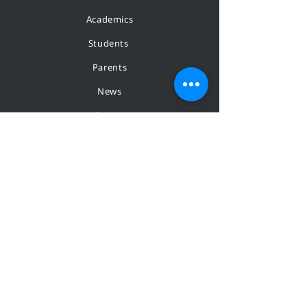
Academics
Students
Parents
News
Events
Admissions
Contact
STAY CONNECTED
Facebook
Instagram
Youtube