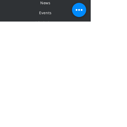
News
Events
Admissions
Contact
STAY CONNECTED
Facebook
Instagram
Youtube
CONTACT
KMUTT, 126 Pracha Uthit Rd,
Bang Mod, Thung Khru, Bangkok